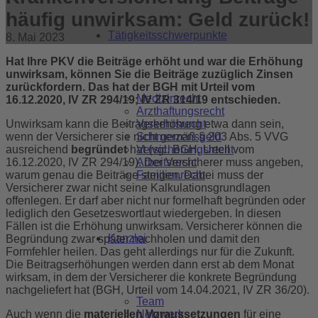
häufig unwirksam: Geld zurück!
Tätigkeitsschwerpunkte
8. Mai 2023
Hat Ihre PKV die Beiträge erhöht und war die Erhöhung
unwirksam, können Sie die Beiträge zuzüglich Zinsen
zurückfordern. Das hat der BGH mit Urteil vom
Medizinrecht
16.12.2020, IV ZR 294/19; IV ZR 314/19 entschieden.
Arzthaftungsrecht
Verkehrsrecht
Unwirksam kann die Beitragserhöhung etwa dann sein,
Schmerzensgeld
wenn der Versicherer sie nicht gemäß § 203 Abs. 5 VVG
Versicherungsrecht
ausreichend
begründet
hat (vgl. BGH, Urteil vom
Arbeitsrecht
16.12.2020, IV ZR 294/19). Der Versicherer muss angeben,
Familienrecht
warum genau die Beiträge steigen. Dabei muss der
Versicherer zwar nicht seine Kalkulationsgrundlagen
offenlegen. Er darf aber nicht nur formelhaft begründen oder
lediglich den Gesetzeswortlaut wiedergeben. In diesen
Fällen ist die Erhöhung unwirksam. Versicherer können die
Kanzlei
Begründung zwar später nachholen und damit den
Formfehler heilen. Das geht allerdings nur für die Zukunft.
Die Beitragserhöhungen werden dann erst ab dem Monat
wirksam, in dem der Versicherer die konkrete Begründung
nachgeliefert hat (BGH, Urteil vom 14.04.2021, IV ZR 36/20).
Team
Netzwerk
Auch wenn die
materiellen Voraussetzungen
für eine