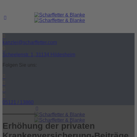
kanzlei@scharffetter.com
Scheelenstr. 1, 31134 Hildesheim
Folgen Sie uns:
05121 / 13860
Erhöhung der privaten
Krankenversicherung-Beiträge