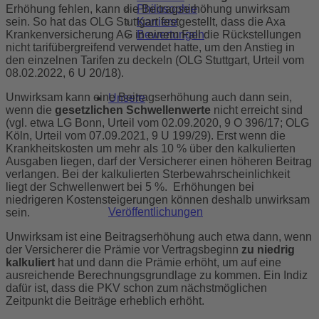
Philosophie
Erhöhung fehlen, kann die Beitragserhöhung unwirksam
Karriere
sein. So hat das OLG Stuttgart festgestellt, dass die Axa
Bewertungen
Krankenversicherung AG in einem Fall die Rückstellungen
nicht tarifübergreifend verwendet hatte, um den Anstieg in
den einzelnen Tarifen zu deckeln (OLG Stuttgart, Urteil vom
08.02.2022, 6 U 20/18).
Unwirksam kann eine Beitragserhöhung auch dann sein,
Unsere
wenn die
gesetzlichen Schwellenwerte
nicht erreicht sind
(vgl. etwa LG Bonn, Urteil vom 02.09.2020, 9 O 396/17; OLG
Köln, Urteil vom 07.09.2021, 9 U 199/29). Erst wenn die
Krankheitskosten um mehr als 10 % über den kalkulierten
Ausgaben liegen, darf der Versicherer einen höheren Beitrag
verlangen. Bei der kalkulierten Sterbewahrscheinlichkeit
liegt der Schwellenwert bei 5 %. Erhöhungen bei
niedrigeren Kostensteigerungen können deshalb unwirksam
Veröffentlichungen
sein.
Unwirksam ist eine Beitragserhöhung auch etwa dann, wenn
der Versicherer die Prämie vor Vertragsbeginn
zu niedrig
kalkuliert
hat und dann die Prämie erhöht, um auf eine
ausreichende Berechnungsgrundlage zu kommen. Ein Indiz
dafür ist, dass die PKV schon zum nächstmöglichen
Zeitpunkt die Beiträge erheblich erhöht.