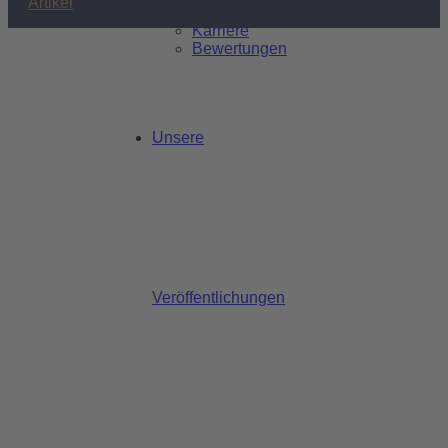
Artikel
Philosophie
Karriere
Bewertungen
Unsere
Unsere fachliche Expertise
im
Verkehrsrecht
Seit über 30 Jahren stehen wir Ihnen kompetent in
allen Fragen rund ums Auto zur Seite.
Veröffentlichungen
Unsere Kanzlei verfügt über die hierfür notwendigen
Fachanwaltschaften
und Kompetenz durch
Spezialisierung im Verkehrsrecht.
Mit unserer Fachexpertise und unserem Netzwerk aus
erfahrenen Dienstleistern setzen wir für Sie nach einem
Verkehrsunfall
nachweislich höhere