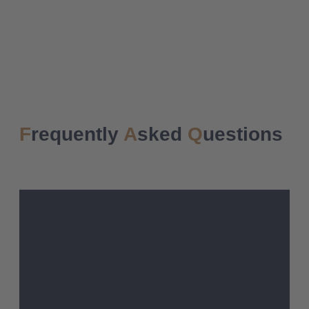
F
requently
A
sked
Q
uestions
Warum wir?
Was wir tun
Warum lohnt sich ein Anwalt bei einem
Bußgeldbescheid?