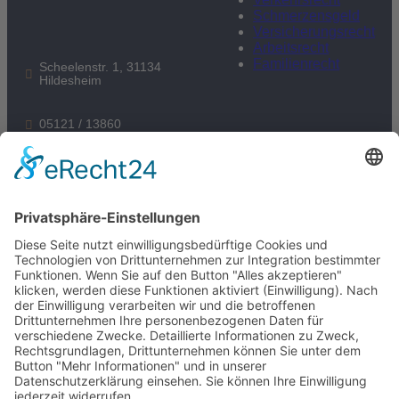
Schmerzensgeld
Versicherungsrecht
Arbeitsrecht
Familienrecht
Scheelenstr. 1, 31134
Hildesheim
05121 / 13860
kanzlei@scharffetter.com
Folgen Sie uns:
05121 / 13860
Datenschutzerklärung
Impressum