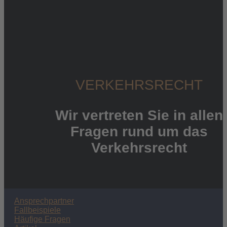
Tätigkeitsschwerpunkte
Medizinrecht
Arzthaftungsrecht
VERKEHRSRECHT
Verkehrsrecht
Schmerzensgeld
Versicherungsrecht
Wir vertreten Sie in allen
Arbeitsrecht
Familienrecht
Fragen rund um das
Verkehrsrecht
Kanzlei
Ansprechpartner
Fallbeispiele
Team
Häufige Fragen
Netzwerk