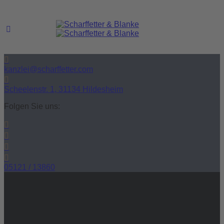
kanzlei@scharffetter.com
Scheelenstr. 1, 31134 Hildesheim
Folgen Sie uns:
05121 / 13860