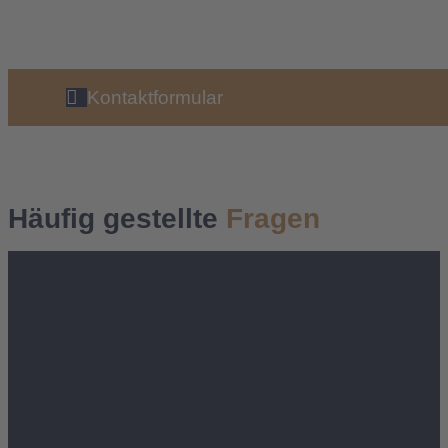
Kontaktformular
Häufig gestellte
Fragen
Warum wir?
Was wir tun
Wie erkenne ich, ob ein Behandlungsfehler
vorliegt?
Wie lange habe ich Zeit, Ansprüche wegen eines