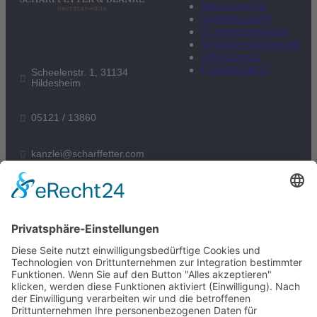
Medizinrecht
Verkehrsrecht
Schmerzensgeld
Versicherungsrecht
Arbeitsrecht
Familienrecht
Scheelenstr. 1, 31134
Hildesheim
05121 / 13860
kanzlei@scharffetter.com
Folgen Sie uns:
05121 / 13860
Datenschutzerklärung