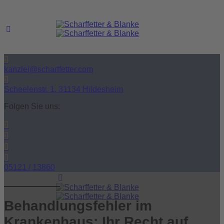
kanzlei@scharffetter.com
Scheelenstr. 1, 31134 Hildesheim
Folgen Sie uns:
05121 / 13860
Behandlungsfehler im
Krankenhaus: Ihr Recht auf