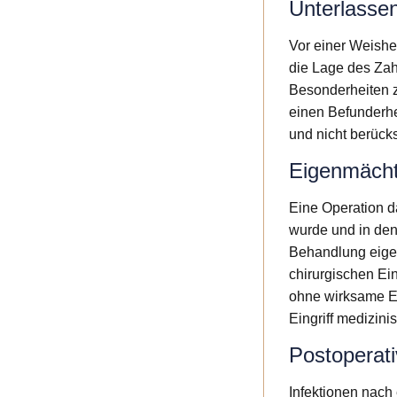
Unterlassen
Vor einer Weishe
die Lage des Za
Besonderheiten z
einen Befunderheb
und nicht berücks
Eigenmächti
Eine Operation d
wurde und in den 
Behandlung eigen
chirurgischen Eing
ohne wirksame Ei
Eingriff medizini
Postoperat
Infektionen nach