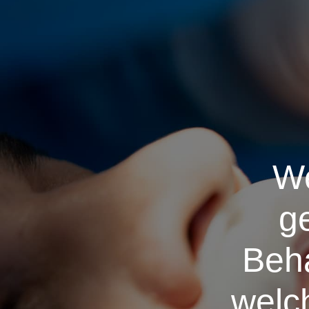
We
g
Beha
welc