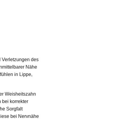
d Verletzungen des
unmittelbarer Nähe
ühlen in Lippe,
der Weisheitszahn
bei korrekter
he Sorgfalt
 diese bei Nervnähe