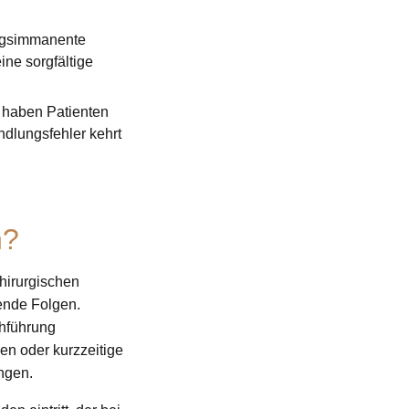
ngsimmanente
ine sorgfältige
 haben Patienten
dlungsfehler kehrt
n?
hirurgischen
gende Folgen.
chführung
n oder kurzzeitige
ngen.