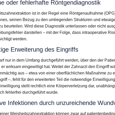
e oder fehlerhafte Röntgendiagnostik
itszahnextraktion ist in der Regel eine Röntgenaufnahme (OPG)
hnes, seinen Bezug zu den umliegenden Strukturen und etwaig
u beurteilen. Wird diese Diagnostik unterlassen oder nicht aus
ungsfehler darstellen – mit der Folge, dass intraoperative Risi
ichtigt werden.
ge Erweiterung des Eingriffs
arf nur in dem Umfang durchgeführt werden, über den der Patien
er wirksam eingewilligt hat. Weitet der Zahnarzt den Eingriff w
mächtig aus – etwa von einer oberflächlichen Maßnahme zu e
riff –, fehlt für den erweiterten Teil die notwendige Einwilligung
nwilligung stellt rechtlich eine Körperverletzung dar, unabhäng
sch fehlerfrei durchgeführt wurde.
ive Infektionen durch unzureichende Wund
 einer Weisheitszahnextraktion können zwar auf patientenbedin