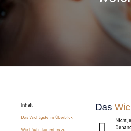
Das
Wic
Inhalt:
Das Wichtigste im Überblick
Nicht j
Behandl
Wie häufig kommt es zu