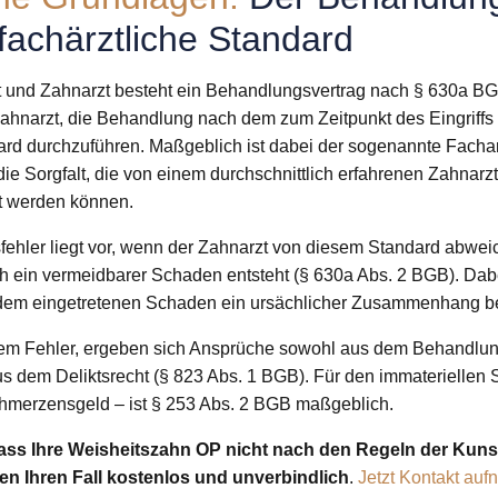
fachärztliche Standard
 und Zahnarzt besteht ein Behandlungsvertrag nach § 630a BG
 Zahnarzt, die Behandlung nach dem zum Zeitpunkt des Eingriff
ard durchzuführen. Maßgeblich ist dabei der sogenannte Fachar
e Sorgfalt, die von einem durchschnittlich erfahrenen Zahnarzt
et werden können.
ehler liegt vor, wenn der Zahnarzt von diesem Standard abwei
h ein vermeidbarer Schaden entsteht (§ 630a Abs. 2 BGB). Da
dem eingetretenen Schaden ein ursächlicher Zusammenhang b
em Fehler, ergeben sich Ansprüche sowohl aus dem Behandlun
s dem Deliktsrecht (§ 823 Abs. 1 BGB). Für den immateriellen
hmerzensgeld – ist § 253 Abs. 2 BGB maßgeblich.
ass Ihre Weisheitszahn OP nicht nach den Regeln der Kuns
en Ihren Fall kostenlos und unverbindlich
.
Jetzt Kontakt au