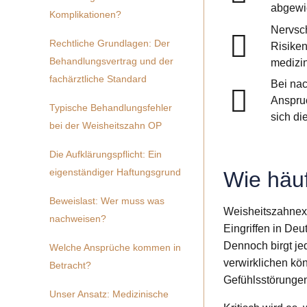
abgewic
Komplikationen?
Nervsc
Rechtliche Grundlagen: Der
Risiken
Behandlungsvertrag und der
medizin
fachärztliche Standard
Bei na
Anspru
Typische Behandlungsfehler
sich di
bei der Weisheitszahn OP
Die Aufklärungspflicht: Ein
eigenständiger Haftungsgrund
Wie häu
Beweislast: Wer muss was
Weisheitszahnext
nachweisen?
Eingriffen in De
Dennoch birgt jed
Welche Ansprüche kommen in
verwirklichen k
Betracht?
Gefühlsstörungen
Unser Ansatz: Medizinische