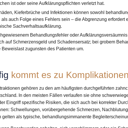
hen ist oder seine Aufklärungspflichten verletzt hat.
häden, Kieferbrüche und Infektionen können sowohl behandlu
 als auch Folge eines Fehlers sein – die Abgrenzung erfordert e
ische Sachverhaltsaufklärung.
chgewiesenem Behandlungsfehler oder Aufklärungsversäumnis
ch auf Schmerzensgeld und Schadensersatz; bei grobem Behan
e Beweislast zugunsten des Patienten um.
fig
kommt es zu Komplikatione
raktionen gehören zu den am häufigsten durchgeführten zahnc
utschland. In den meisten Fällen verlaufen sie ohne schwerwie
er Eingriff spezifische Risiken, die sich auch bei korrekter Dur
önnen: Schwellungen, vorübergehende Schmerzen, Nachblutunge
 gelten als typische, behandlungsimmanente Begleiterscheinu