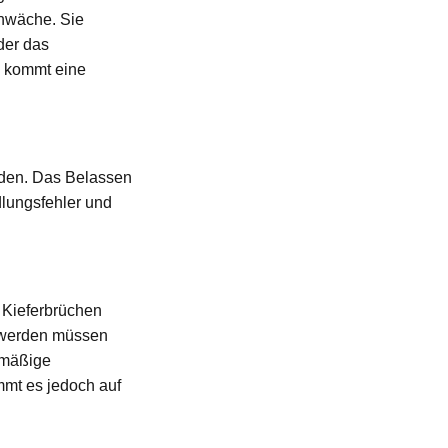
hwäche. Sie
der das
en kommt eine
erden. Das Belassen
dlungsfehler und
 Kieferbrüchen
t werden müssen
rmäßige
mt es jedoch auf