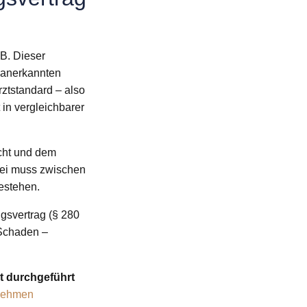
B. Dieser
s anerkannten
ztstandard – also
 in vergleichbarer
cht und dem
bei muss zwischen
estehen.
gsvertrag (§ 280
 Schaden –
t durchgeführt
fnehmen