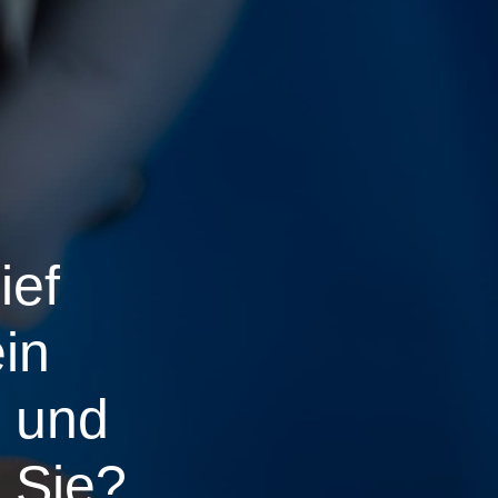
ief
in
– und
 Sie?