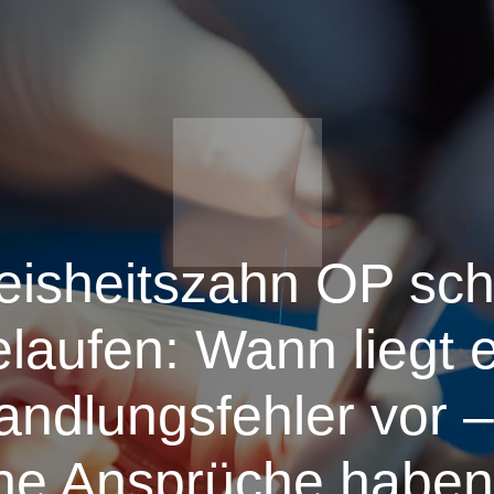
isheitszahn OP sch
elaufen: Wann liegt e
ndlungsfehler vor 
he Ansprüche haben