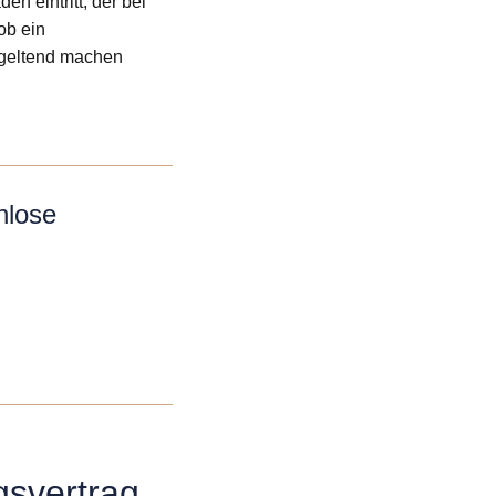
n eintritt, der bei
ob ein
 geltend machen
nlose
svertrag