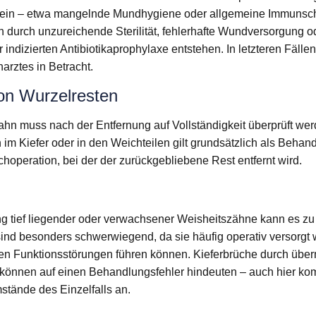
sein – etwa mangelnde Mundhygiene oder allgemeine Immunsc
 durch unzureichende Sterilität, fehlerhafte Wundversorgung o
 indizierten Antibiotikaprophylaxe entstehen. In letzteren Fäll
arztes in Betracht.
on Wurzelresten
Zahn muss nach der Entfernung auf Vollständigkeit überprüft w
 im Kiefer oder in den Weichteilen gilt grundsätzlich als Behan
choperation, bei der der zurückgebliebene Rest entfernt wird.
ng tief liegender oder verwachsener Weisheitszähne kann es zu
nd besonders schwerwiegend, da sie häufig operativ versorg
en Funktionsstörungen führen können. Kieferbrüche durch übe
önnen auf einen Behandlungsfehler hindeuten – auch hier kom
stände des Einzelfalls an.