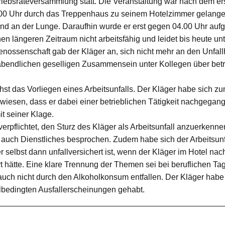
etriebsräteversammlung statt. Die Veranstaltung war nach dem e
00 Uhr durch das Treppenhaus zu seinem Hotelzimmer gelangen 
 und an der Lunge. Daraufhin wurde er erst gegen 04.00 Uhr auf
en längeren Zeitraum nicht arbeitsfähig und leidet bis heute u
nossenschaft gab der Kläger an, sich nicht mehr an den Unfal
 abendlichen geselligen Zusammensein unter Kollegen über bet
t das Vorliegen eines Arbeitsunfalls. Der Kläger habe sich zum
wiesen, dass er dabei einer betrieblichen Tätigkeit nachgegang
t seiner Klage.
erpflichtet, den Sturz des Kläger als Arbeitsunfall anzuerkenne
auch Dienstliches besprochen. Zudem habe sich der Arbeitsun
r selbst dann unfallversichert ist, wenn der Kläger im Hotel nach
t hätte. Eine klare Trennung der Themen sei bei beruflichen T
 auch nicht durch den Alkoholkonsum entfallen. Der Kläger hab
lbedingten Ausfallerscheinungen gehabt.