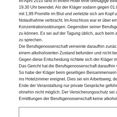
Im April 2010 fand in einem Hotel eine dreitägige B
19.30 Uhr beendet. Als der Kläger sodann gegen 01.
mit 1,99 Promille im Blut und verletzte sich am Kopf
Notaufnahme verbracht. Im Anschluss war er über ein
Konzentrationsstörungen. Gegenüber seiner Berufsge
zu können. Es sei auf der Tagung üblich, auch beim
zu sprechen.
Die Berufsgenossenschaft verneinte daraufhin zunächs
einem alkoholisierten Zustand befunden und nicht be
Gegen diese Entscheidung richtete sich der Kläger mi
Das Gericht hat die Berufsgenossenschaft daraufhin v
So habe der Kläger beim geselligen Beisammensein 
ins Hotelzimmer ereignet. Dies sei ein Arbeitsweg, de
Ende der Veranstaltung nur private Gespräche geführ
ohnehin nicht möglich. Der Versicherungsschutz sei
Ermittlungen der Berufsgenossenschaft keine alkoho