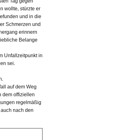
rsten Tag gegen
wollte, stürzte er
gefunden und in die
nter Schmerzen und
lhergang erinnern
riebliche Belange
 Unfallzeitpunkt in
en sei.
n.
fall auf dem Weg
 dem offiziellen
agungen regelmäßig
e auch nach den