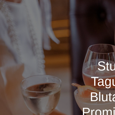
Stu
Tagu
Blut
Promil