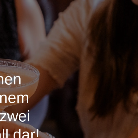
chen
einem
 zwei
ll dar!