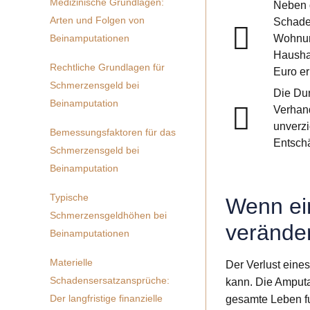
Medizinische Grundlagen:
Neben 
Arten und Folgen von
Schade
Wohnun
Beinamputationen
Hausha
Rechtliche Grundlagen für
Euro e
Schmerzensgeld bei
Die Dur
Beinamputation
Verhand
unverzi
Bemessungsfaktoren für das
Entsch
Schmerzensgeld bei
Beinamputation
Typische
Wenn e
Schmerzensgeldhöhen bei
veränder
Beinamputationen
Materielle
Der Verlust eine
Schadensersatzansprüche:
kann. Die Amputat
Der langfristige finanzielle
gesamte Leben fu