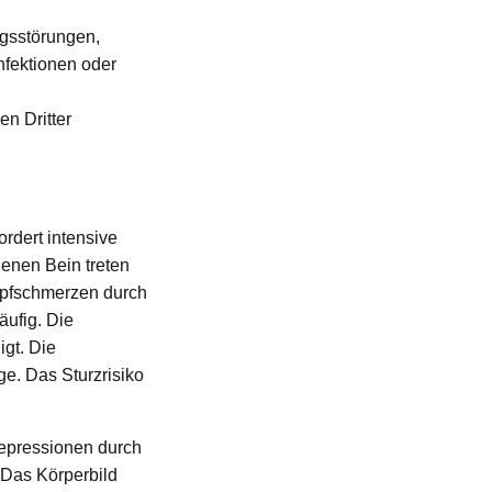
gsstörungen,
nfektionen oder
n Dritter
ordert intensive
enen Bein treten
mpfschmerzen durch
ufig. Die
gt. Die
e. Das Sturzrisiko
Depressionen durch
. Das Körperbild