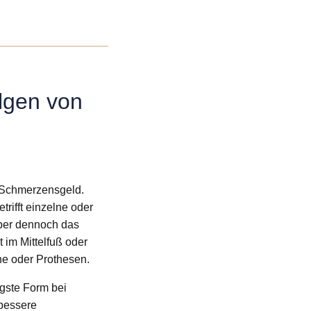
lgen von
e Schmerzensgeld.
ifft einzelne oder
aber dennoch das
 im Mittelfuß oder
he oder Prothesen.
igste Form bei
 bessere