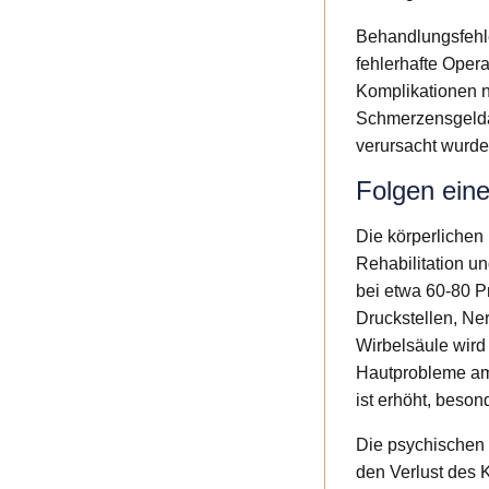
Behandlungsfehl
fehlerhafte Oper
Komplikationen na
Schmerzensgeldan
verursacht wurde
Folgen ein
Die körperlichen 
Rehabilitation u
bei etwa 60-80 P
Druckstellen, Ne
Wirbelsäule wird
Hautprobleme am 
ist erhöht, beso
Die psychischen 
den Verlust des K