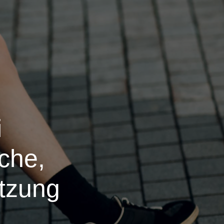
i
che,
tzung