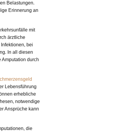
chen Belastungen.
ndige Erinnerung an
rkehrsunfälle mit
rch ärztliche
nfektionen, bei
g. In all diesen
e Amputation durch
chmerzensgeld
der Lebensführung
können erhebliche
thesen, notwendige
er Ansprüche kann
putationen, die