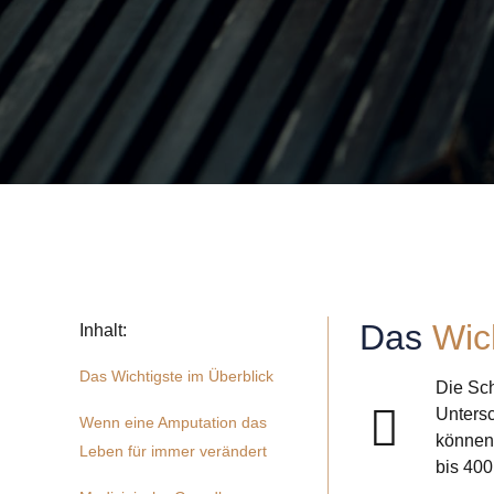
Das
Wic
Inhalt:
Das Wichtigste im Überblick
Die Sc
Unters
Wenn eine Amputation das
können
Leben für immer verändert
bis 400