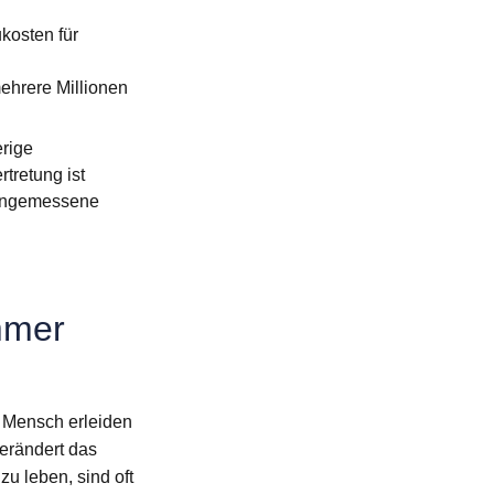
kosten für
hrere Millionen
erige
tretung ist
 angemessene
mmer
n Mensch erleiden
verändert das
u leben, sind oft