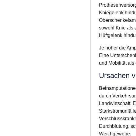
Prothesenversorg
Kniegelenk hindur
Oberschenkelampu
sowohl Knie als a
Hüftgelenk hindur
Je höher die Amp
Eine Unterschenk
und Mobilität al
Ursachen v
Beinamputatione
durch Verkehrsun
Landwirtschaft, 
Starkstromunfäll
Verschlusskrankh
Durchblutung, sc
Weichgewebe.