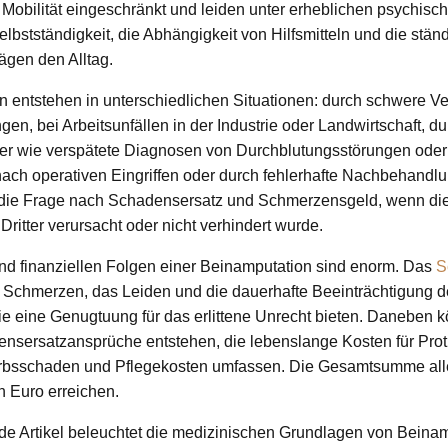
r Mobilität eingeschränkt und leiden unter erheblichen psychis
elbstständigkeit, die Abhängigkeit von Hilfsmitteln und die stä
ägen den Alltag.
 entstehen in unterschiedlichen Situationen: durch schwere Ve
en, bei Arbeitsunfällen in der Industrie oder Landwirtschaft, du
r wie verspätete Diagnosen von Durchblutungsstörungen oder I
ach operativen Eingriffen oder durch fehlerhafte Nachbehandlun
ch die Frage nach Schadensersatz und Schmerzensgeld, wenn di
ritter verursacht oder nicht verhindert wurde.
und finanziellen Folgen einer Beinamputation sind enorm. Das
S
nen Schmerzen, das Leiden und die dauerhafte Beeinträchtigung 
e eine Genugtuung für das erlittene Unrecht bieten. Daneben 
ensersatzansprüche entstehen, die lebenslange Kosten für Pro
bsschaden und Pflegekosten umfassen. Die Gesamtsumme all
n Euro erreichen.
e Artikel beleuchtet die medizinischen Grundlagen von Beinam