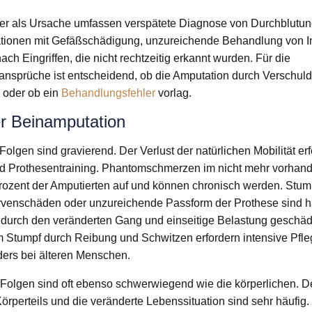
er als Ursache umfassen verspätete Diagnose von Durchblutun
ationen mit Gefäßschädigung, unzureichende Behandlung von I
ch Eingriffen, die nicht rechtzeitig erkannt wurden. Für die
sprüche ist entscheidend, ob die Amputation durch Verschulde
 oder ob ein
Behandlungsfehler
vorlag.
er Beinamputation
Folgen sind gravierend. Der Verlust der natürlichen Mobilität erf
nd Prothesentraining. Phantomschmerzen im nicht mehr vorhand
rozent der Amputierten auf und können chronisch werden. Stu
rvenschäden oder unzureichende Passform der Prothese sind hä
 durch den veränderten Gang und einseitige Belastung geschädi
Stumpf durch Reibung und Schwitzen erfordern intensive Pfleg
nders bei älteren Menschen.
Folgen sind oft ebenso schwerwiegend wie die körperlichen. 
örperteils und die veränderte Lebenssituation sind sehr häufig