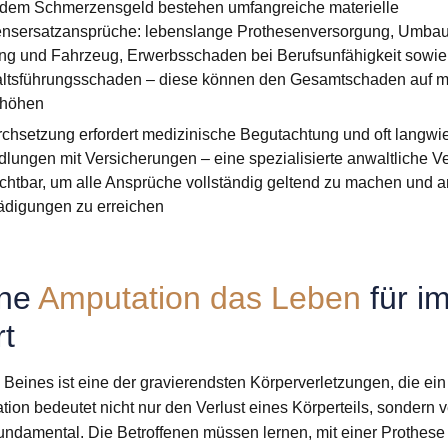
dem Schmerzensgeld bestehen umfangreiche materielle
nsersatzansprüche: lebenslange Prothesenversorgung, Umbau
g und Fahrzeug, Erwerbsschaden bei Berufsunfähigkeit sowie
ltsführungsschaden – diese können den Gesamtschaden auf me
rhöhen
chsetzung erfordert medizinische Begutachtung und oft langwi
lungen mit Versicherungen – eine spezialisierte anwaltliche Ver
chtbar, um alle Ansprüche vollständig geltend zu machen und
ädigungen zu erreichen
ine
Amputation das Leben
für i
t
s Beines ist eine der gravierendsten Körperverletzungen, die ei
ion bedeutet nicht nur den Verlust eines Körperteils, sondern 
ndamental. Die Betroffenen müssen lernen, mit einer Prothese z