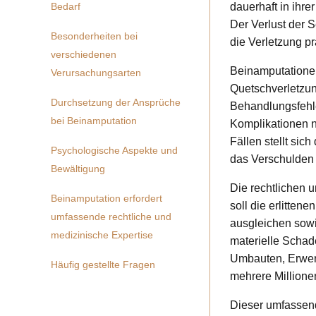
Bedarf
dauerhaft in ihre
Der Verlust der S
Besonderheiten bei
die Verletzung pr
verschiedenen
Beinamputationen
Verursachungsarten
Quetschverletzung
Durchsetzung der Ansprüche
Behandlungsfehle
bei Beinamputation
Komplikationen n
Fällen stellt si
Psychologische Aspekte und
das Verschulden D
Bewältigung
Die rechtlichen 
Beinamputation erfordert
soll die erlitte
umfassende rechtliche und
ausgleichen sowi
medizinische Expertise
materielle Schad
Umbauten, Erwer
Häufig gestellte Fragen
mehrere Millione
Dieser umfassend