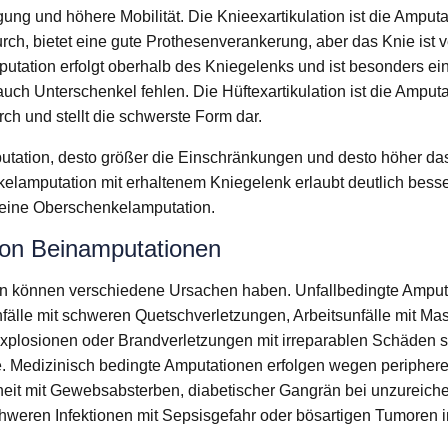
ung und höhere Mobilität. Die Knieexartikulation ist die Amputa
ch, bietet eine gute Prothesenverankerung, aber das Knie ist v
tation erfolgt oberhalb des Kniegelenks und ist besonders ei
uch Unterschenkel fehlen. Die Hüftexartikulation ist die Amput
ch und stellt die schwerste Form dar.
utation, desto größer die Einschränkungen und desto höher d
elamputation mit erhaltenem Kniegelenk erlaubt deutlich besse
s eine Oberschenkelamputation.
on Beinamputationen
n können verschiedene Ursachen haben. Unfallbedingte Amput
fälle mit schweren Quetschverletzungen, Arbeitsunfälle mit Mas
Explosionen oder Brandverletzungen mit irreparablen Schäden 
e. Medizinisch bedingte Amputationen erfolgen wegen peripherer 
eit mit Gewebsabsterben, diabetischer Gangrän bei unzureich
hweren Infektionen mit Sepsisgefahr oder bösartigen Tumoren