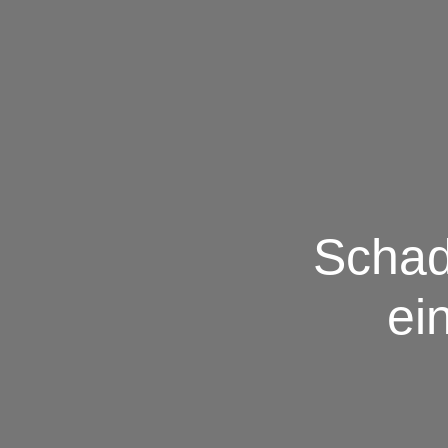
Schad
ei