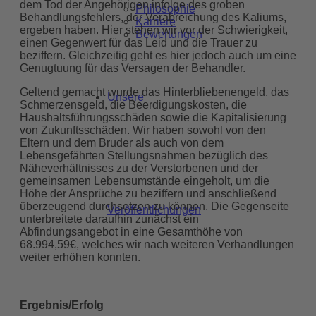
dem Tod der Angehörigen infolge des groben
Philosophie
Behandlungsfehlers, der Verabreichung des Kaliums,
Karriere
ergeben haben. Hier stehen wir vor der Schwierigkeit,
Bewertungen
einen Gegenwert für das Leid und die Trauer zu
beziffern. Gleichzeitig geht es hier jedoch auch um eine
Genugtuung für das Versagen der Behandler.
Geltend gemacht wurde das Hinterbliebenengeld, das
Unsere
Schmerzensgeld, die Beerdigungskosten, die
Haushaltsführungsschäden sowie die Kapitalisierung
von Zukunftsschäden. Wir haben sowohl von den
Eltern und dem Bruder als auch von dem
Lebensgefährten Stellungsnahmen bezüglich des
Näheverhältnisses zu der Verstorbenen und der
gemeinsamen Lebensumstände eingeholt, um die
Höhe der Ansprüche zu beziffern und anschließend
überzeugend durchsetzen zu können. Die Gegenseite
Veröffentlichungen
unterbreitete daraufhin zunächst ein
Abfindungsangebot in eine Gesamthöhe von
68.994,59€, welches wir nach weiteren Verhandlungen
weiter erhöhen konnten.
Ergebnis/Erfolg