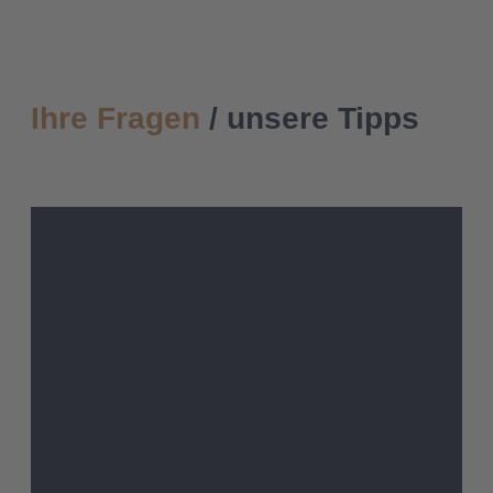
Ihre Fragen
/ unsere Tipps
Warum wir?
Was wir tun
Wie läuft ein medizinrechtliches Mandat bei
uns ab?
Was tun, wenn ich einen Behandlungsfehler
vermute?
Was sind mögliche Behandlungsfehler?