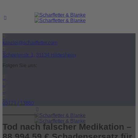
kanzlei@scharffetter.com
Scheelenstr. 1, 31134 Hildesheim
Folgen Sie uns:
05121 / 13860
Tod nach falscher Medikation –
88.994,59 € Schadensersatz für