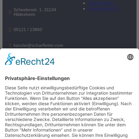
Arbeitsrecht
Familienrecht
Scheelenstr. 1, 31134
Hildesheim
05121 / 13860
kanzlei@scharffetter.com
Folgen Sie uns:
05121 / 13860
Datenschutzerklärung
Impressum
Cookie-Hinweis
Kontaktformular