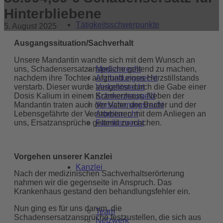
Hinterbliebene
Tätigkeitsschwerpunkte
5. August 2025
Ausgangssituation/Sachverhalt
Unsere Mandantin wandte sich mit dem Wunsch an
Medizinrecht
uns, Schadensersatzansprüche geltend zu machen,
Arzthaftungsrecht
nachdem ihre Tochter aufgrund eines Herzstillstands
Verkehrsrecht
verstarb. Dieser wurde ausgelöst durch die Gabe einer
Schmerzensgeld
Dosis Kalium in einem Krankenhaus. Neben der
Versicherungsrecht
Mandantin traten auch der Vater, der Bruder und der
Arbeitsrecht
Lebensgefährte der Verstorbenen mit dem Anliegen an
Familienrecht
uns, Ersatzansprüche geltend zu machen.
Vorgehen unserer Kanzlei
Kanzlei
Nach der medizinischen Sachverhaltserörterung
nahmen wir die gegenseite in Anspruch. Das
Krankenhaus gestand den behandlungsfehler ein.
Nun ging es für uns darum, die
Team
Schadensersatzansprüche festzustellen, die sich aus
Netzwerk