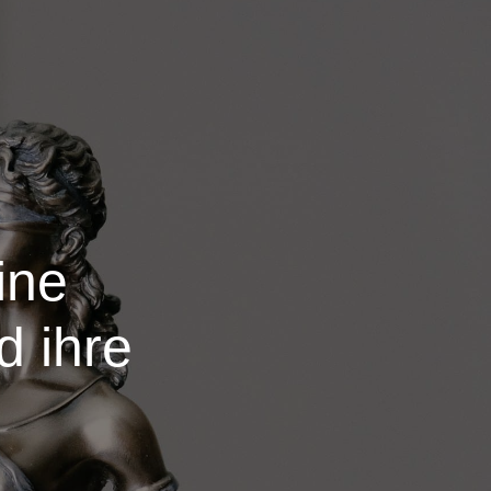
ine
 ihre