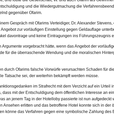
 Entschuldigung und die Wiedergutmachung die Verfahrensbeend
telnd gegenüber Ofarim.
em Gespräch mit Ofarims Verteidiger, Dr. Alexander Stevens, d
ngebot zur vorläufigen Einstellung gegen Geldauflage unterbrei
akel davontrage und keine Eintragungen ins Führungszeugnis er
en Argumente vorgebracht hätte, wenn das Angebot der vorläufig
de für die überraschende Wendung und die moralischen Hinter
den durch Ofarims falsche Vorwürfe verursachten Schaden für di
le Tatsache sei, der weiterhin bekämpft werden müsse.
Sanktionsgedanken im Strafrecht mit dem Verzicht auf ein Urteil
us, dass mit der Entschuldigung dem öffentlichen Interesse an ei
as an jenem Tag in der Hotelloby passierte ist nun aufgedeckt 
 Ansehen erlitten und das betroffene Hotel konnte sich in der ö
nden könne das Verfahren gegen eine symbolische Zahlung des 