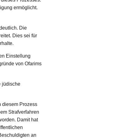
igung ermöglicht.
eutlich. Die
tet. Dies sei für
halte.
en Einstellung
gründe von Ofarims
e jüdische
 in diesem Prozess
nem Strafverfahren
worden. Damit hat
ffentlichen
Beschuldigten an