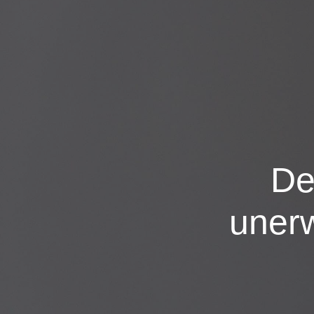
De
uner