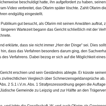
icherweise beschuldigt hatte, ihn aufgefordert zu haben, seine
am-Video verbreitet, das Ofarim später löschte. Zahlt Ofarim d
ren endgültig eingestellt.
ublikum gut besucht, als Ofarim mit seinen Anwälten auftrat, z
längeren Wartezeit begann das Gericht schließlich mit der Ver
chnete.
 erklärte, dass sie nicht immer „Herr der Dinge“ sei. Dies sollt
 hin, dass das Verfahren besonders darum ging, den Sachverhalt
 des Verfahrens. Dabei bezog er sich auf die Möglichkeit eines
Gericht erschien und sein Geständnis ablegte. Er küsste seine
en zivilrechtlichen Vergleich über Schmerzensgeldansprüche a
 Abs. 2 S.1 i.V.m. Abs. 1 Strafprozessordnung gegen die Auflag
ie Jüdische Gemeinde zu Leipzig und zur Hälfte an den Trägerv
e, und lobte die Gesellschaft, W. und auch Ofarim als Gewinne