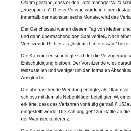
Ofarim gestand, dass er den Hotelmanager W. fälschl
„einzupacken“. Dieser Vorwurf wurde in einem Instagr
innerhalb der nächsten sechs Monate, wird das Verfah
Der Gerichtssaal war an diesem Tag von Medien und P
und dann überraschend den Saal verließ. Nach einer 
Vorsitzende Richter als „historisch interessant“ bezei
Die Kammer entschuldigte sich für die Verzögerung und
Entschuldigung bleiben. Der Vorsitzende wies darauf
festzustellen und weniger um den formalen Abschluss
Ausgleichs.
Die überraschende Wendung erfolgte, als Ofarim vor 
schloss mit dem als Nebenkläger beteiligten W. ein
erklärte, dass das Verfahren vorläufig gemäß § 153a
eingestellt werde. Die Zahlung geht zur Hälfte an d
der Wannseekonferenz.
Die Kammer betonte, dass die Wahrheit nun offenlieg