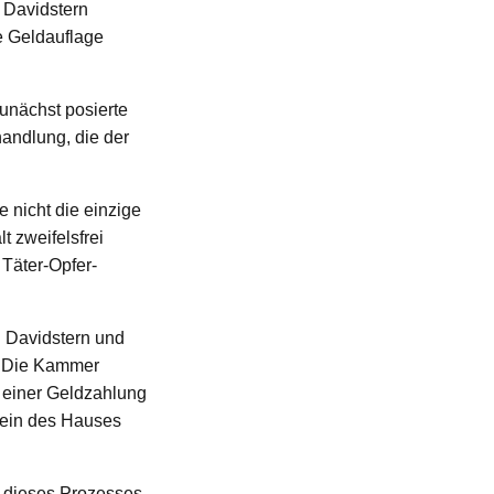
n Davidstern
ie Geldauflage
unächst posierte
handlung, die der
e nicht die einzige
 zweifelsfrei
 Täter-Opfer-
n Davidstern und
b. Die Kammer
e einer Geldzahlung
erein des Hauses
r dieses Prozesses.