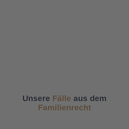
den Augen.
Die Kanzlei steht für Spezialisierung statt
Generalisierung. Wir konzentrieren uns auf die
Rechtsgebiete, in denen wir besonders kompetent
sind, und können so eine qualitativ hochwertige
Beratung gewährleisten. Unser Ziel ist es, für unsere
Mandanten die bestmöglichen Ergebnisse zu erzielen
und dabei stets transparent und fair zu agieren.
Vertrauen Sie auf unsere Erfahrung und unser
Engagement für Ihre Anliegen.
Unsere
Fälle
aus dem
Familienrecht