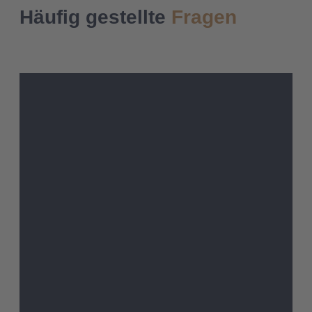
Häufig gestellte
Fragen
Was sind die Voraussetzungen für eine
einvernehmliche Scheidung?
Wie lange dauert eine einvernehmliche
Scheidung?
Was kostet eine einvernehmliche
Scheidung?
Können Sie uns auch überregional beraten?
Müssen beide Partner einen Anwalt haben?
Was passiert, wenn wir uns doch nicht