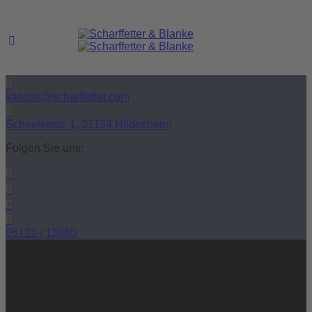
kanzlei@scharffetter.com
Scheelenstr. 1, 31134 Hildesheim
Folgen Sie uns:
05121 / 13860