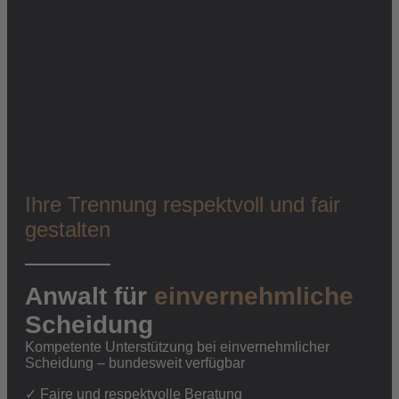
Tätigkeitsschwerpunkte
Medizinrecht
Arzthaftungsrecht
Verkehrsrecht
Schmerzensgeld
Versicherungsrecht
Ihre Trennung respektvoll und fair
Arbeitsrecht
Familienrecht
gestalten
Anwalt für
einvernehmliche
Kanzlei
Scheidung
Kompetente Unterstützung bei einvernehmlicher
Scheidung – bundesweit verfügbar
Team
Netzwerk
✓ Faire und respektvolle Beratung