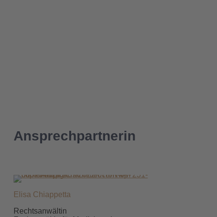
umgehen. Durch unsere Spezialisierung bleiben wir
stets auf dem neuesten Stand der Rechtsprechung und
können Ihnen die aktuellsten rechtlichen
Entwicklungen zugutekommen lassen.
Ansprechpartnerin
Elisa Chiappetta
Rechtsanwältin