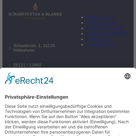
Medizinrecht
Verkehrsrecht
Schmerzensgeld
Versicherungsrecht
Arbeitsrecht
Familienrecht
Scheelenstr. 1, 31134
Hildesheim
05121 / 13860
kanzlei@scharffetter.com
Folgen Sie uns: