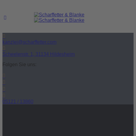
kanzlei@scharffetter.com
Scheelenstr. 1, 31134 Hildesheim
Folgen Sie uns:
05121 / 13860