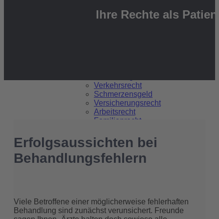
Ihre Rechte als Patien
Tätigkeitsschwerpunkte
Medizinrecht
Arzthaftungsrecht
Verkehrsrecht
Schmerzensgeld
Versicherungsrecht
Arbeitsrecht
Familienrecht
Erfolgsaussichten bei
Behandlungsfehlern
Kanzlei
Viele Betroffene einer möglicherweise fehlerhaften
Team
Behandlung sind zunächst verunsichert. Freunde
Netzwerk