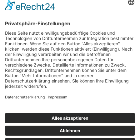
kanzlei@scharffetter.com
Folgen Sie uns:
05121 / 13860
Datenschutzerklärung
Impressum
Cookie-Hinweis
Kontaktformular
Scharffetter & Blanke
Rechtsanwälte