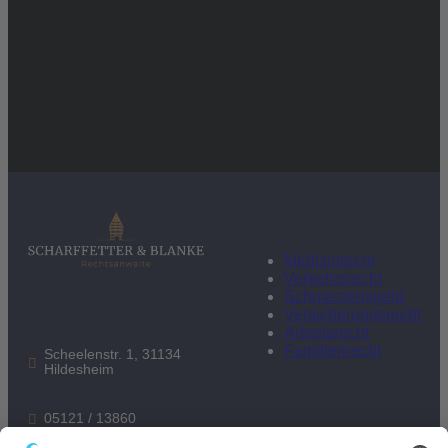
Medizinrecht
Verkehrsrecht
Schmerzensgeld
Versicherungsrecht
Arbeitsrecht
Familienrecht
Scheelenstr. 1, 31134
Hildesheim
05121 / 13860