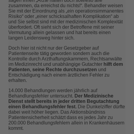
sagen Ihnen „Ärzte halten doch sowieso alle
Philosophie
zusammen, da erreichst du nichts!“. Behandler weisen
Karriere
Sie mit der Einordnung als „ein operationsimmanentes
Bewertungen
Risiko“ oder „einer schicksalhaften Komplikation“ ab
und Sie selbst sind mit der medizinischen Komplexität
überfordert. Oft sieht sich der Betroffene mit seiner
Vermutung allein gelassen und hat bereits einen
langen Leidensweg hinter sich.
Unsere
Doch hier ist nicht nur der Gesetzgeber auf
Patientenseite tätig geworden sondern auch die
Kontrolle durch Arzthaftungskammern, Rechtsanwälte
im Medizinrecht und unabhängige Gutachter
hilft
dem
Patienten, seine Rechte durchzusetzen
und
Entschädigung nach einem ärztlichen Fehler zu
erhalten.
Veröffentlichungen
14.000 Behandlungen werden jährlich auf
Behandlungsfehler untersucht.
Der Medizinische
Dienst stellt bereits in jeder dritten Begutachtung
einen Behandlungsfehler fest.
Die Dunkelziffer dürfte
dabei weit höher liegen. Das Aktionsbündniss
Patientensicherheit schätzt dass es jedes Jahr zu
200.000 Behandlungsfehlern allein in Krankenhäusern
kommt.